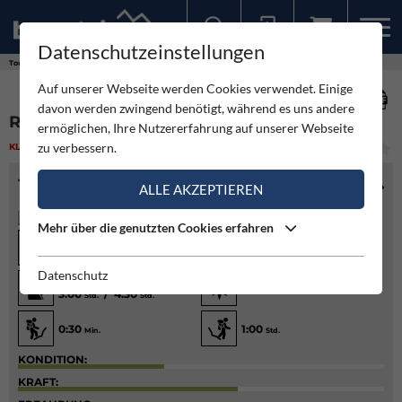
Datenschutzeinstellungen
Sollten Sie bereits ein Konto für unsere App haben, können Sie sich mit diesen Daten auch hier anmelden.
Touren
Klettern
River Dance - Križ
Auf unserer Webseite werden Cookies verwendet. Einige
davon werden zwingend benötigt, während es uns andere
RIVER DANCE - KRIŽ
ermöglichen, Ihre Nutzererfahrung auf unserer Webseite
zu verbessern.
KLETTERN
(1)
MITTEL
TOURENINFO
ALLE AKZEPTIEREN
Mehr über die genutzten Cookies erfahren
7/7+
Diff.
Gut
6 obl.
Datenschutz
330
/ 370
m
Hm
Süd
3:00
/ 4:30
Std.
Std.
0:30
1:00
Min.
Std.
KONDITION:
KRAFT: