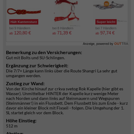
Hält Kantensturz
Super leicht
bei 9 Händlern
bei 8 Händlern
bei 7 Händlern
120,80 €
71,39 €
97,74 €
ab
ab
ab
Anzeige, powered by
OUT
TRA
Bemerkung zu den Versicherungen:
Gut mit Bolts und SU-Schlingen.
Ergänzung zur Schwierigkeit:
Die 7/7+ Länge kann links über die Route Shangri La sehr gut
umgangen werden.
Zustieg zur Wand:
Von der Kirche hinauf zur crkva svetog Rok Kapelle (hier gibt es
Wasser). Unmittelbar HINTER der Kapelle kurz wenige Meter
nach Norden und dann links auf Steinmauern und Wegspuren
(Steinmänner!) in ein Flussbett. Dem Flussbett bis zum Ende - kurz
davor ein kleiner Block mit Fixseil - folgen. Die Umgehung der 1.
SL startet gleich vor dem Block.
Höhe Einstieg:
512 m
Abstieg: