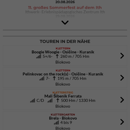
20.08.2026
11. großes Sommerfest auf dem Ith
Ithwerk- Erlebnispädagogisches Zentrum Ith
29.08.2026
Rock Master Arco
Arco (IT)
02.10.2026
bis 04.10.2026
TOUREN IN DER NÄHE
KLETTERN
Boogie Woogie - Osičine - Kuranik
5+/6-
260 m / 705 Hm
Biokovo
KLETTERN
Pelinkovac on the rock(s) - Osičine - Kuranik
7-
195 m / 705 Hm
Biokovo
KLETTERSTEIG
Mali Šibenik Ferrata
C/D
500 Hm / 1330 Hm
Biokovo
KLETTERGARTEN
Brela - Biokovo
4 bis 9
Biokovo