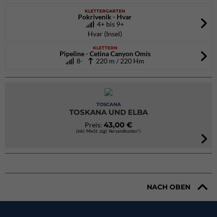
KLETTERGARTEN
Pokrivenik - Hvar
4+ bis 9+
Hvar (Insel)
KLETTERN
Pipeline - Cetina Canyon Omis
8-
220 m / 220 Hm
TOSCANA
TOSKANA UND ELBA
43,00 €
Preis:
(inkl. MwSt. zzgl. Versandkosten*)
NACH OBEN