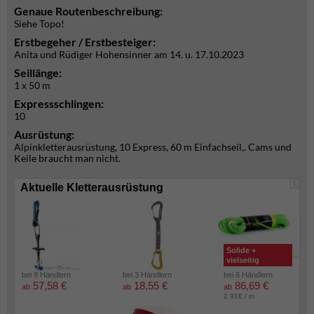
Genaue Routenbeschreibung:
Siehe Topo!
Erstbegeher / Erstbesteiger:
Anita und Rüdiger Hohensinner am 14. u. 17.10.2023
Seillänge:
1 x 50 m
Expressschlingen:
10
Ausrüstung:
Alpinkletterausrüstung, 10 Express, 60 m Einfachseil,. Cams und
Keile braucht man nicht.
i
Aktuelle Kletterausrüstung
Solide +
vielseitig
bei 9 Händlern
bei 3 Händlern
bei 6 Händlern
57,58 €
18,55 €
86,69 €
ab
ab
ab
2.91€ / m