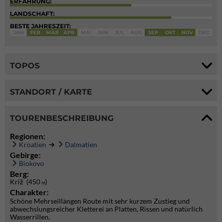
ERFAHRUNG:
LANDSCHAFT:
BESTE JAHRESZEIT:
JAN
FEB
MÄR
APR
MAI
JUN
JUL
AUG
SEP
OKT
NOV
DEC
TOPOS
STANDORT / KARTE
TOURENBESCHREIBUNG
Regionen:
Kroatien
Dalmatien
Gebirge:
Biokovo
Berg:
Križ (450
)
m
Charakter:
Schöne Mehrseillängen Route mit sehr kurzem Zustieg und
abwechslungsreicher Kletterei an Platten, Rissen und natürlich
Wasserrillen.