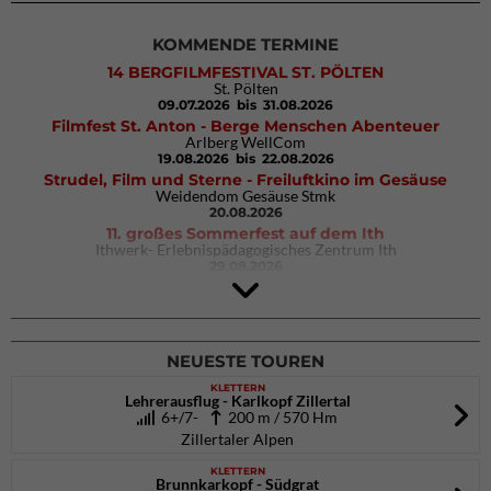
KOMMENDE TERMINE
14 BERGFILMFESTIVAL ST. PÖLTEN
St. Pölten
09.07.2026
bis 31.08.2026
Filmfest St. Anton - Berge Menschen Abenteuer
Arlberg WellCom
19.08.2026
bis 22.08.2026
Strudel, Film und Sterne - Freiluftkino im Gesäuse
Weidendom Gesäuse Stmk
20.08.2026
11. großes Sommerfest auf dem Ith
Ithwerk- Erlebnispädagogisches Zentrum Ith
29.08.2026
Rock Master Arco
Arco (IT)
02.10.2026
bis 04.10.2026
NEUESTE TOUREN
KLETTERN
Lehrerausflug - Karlkopf Zillertal
6+/7-
200 m / 570 Hm
Zillertaler Alpen
KLETTERN
Brunnkarkopf - Südgrat