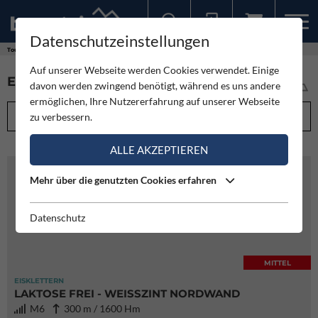
Datenschutzeinstellungen
Sollten Sie bereits ein Konto für unsere App haben, können Sie sich mit diesen Daten auch hier anmelden.
Touren
Eisklettern
Auf unserer Webseite werden Cookies verwendet. Einige
EISKLETTERROUTEN (777)
davon werden zwingend benötigt, während es uns andere
ermöglichen, Ihre Nutzererfahrung auf unserer Webseite
FILTEROPTIONEN
zu verbessern.
ALLE AKZEPTIEREN
Mehr über die genutzten Cookies erfahren
Datenschutz
MITTEL
EISKLETTERN
LAKTOSE FREI - WEISSZINT NORDWAND
M6
300 m / 1600 Hm