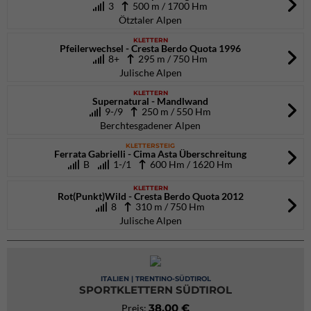
3
500 m / 1700 Hm
Ötztaler Alpen
KLETTERN
Pfeilerwechsel - Cresta Berdo Quota 1996
8+
295 m / 750 Hm
Julische Alpen
KLETTERN
Supernatural - Mandlwand
9-/9
250 m / 550 Hm
Berchtesgadener Alpen
KLETTERSTEIG
Ferrata Gabrielli - Cima Asta Überschreitung
B
1-/1
600 Hm / 1620 Hm
KLETTERN
Rot(Punkt)Wild - Cresta Berdo Quota 2012
8
310 m / 750 Hm
Julische Alpen
ITALIEN | TRENTINO-SÜDTIROL
SPORTKLETTERN SÜDTIROL
38,00 €
Preis: