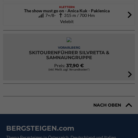
KLETTERN
The show must go on - Anica Kuk - Paklenica
7+/8-
315 m / 700 Hm
Velebit
VORARLBERG
SKITOURENFÜHRER SILVRETTA &
SAMNAUNGRUPPE
37,90 €
Preis:
(inkl. MwSt. zzgl. Versandkosten*)
NACH OBEN
BERGSTEIGEN.com
Thema Bergsteigen in Österreich, Deutschland und Italien.