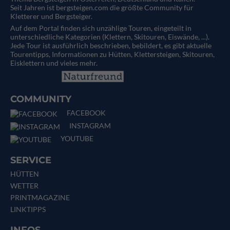
Seit Jahren ist bergsteigen.com die größte Community für
Kletterer und Bergsteiger.
Auf dem Portal finden sich unzählige Touren, eingeteilt in
unterschiedliche Kategorien (Klettern, Skitouren, Eiswände, ...).
Jede Tour ist ausführlich beschrieben, bebildert, es gibt aktuelle
Tourentipps, Informationen zu Hütten, Klettersteigen, Skitouren,
Eisklettern und vieles mehr.
COMMUNITY
FACEBOOK
INSTAGRAM
YOUTUBE
SERVICE
HÜTTEN
WETTER
PRINTMAGAZINE
LINKTIPPS
INFOS