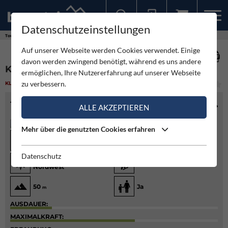
Datenschutzeinstellungen
Sollten Sie bereits ein Konto für unsere App haben, können Sie sich mit diesen Daten auch hier anmelden.
Touren
Klettergarten
Karin
Auf unserer Webseite werden Cookies verwendet. Einige
davon werden zwingend benötigt, während es uns andere
KARIN
ermöglichen, Ihre Nutzererfahrung auf unserer Webseite
zu verbessern.
KLETTERGARTEN
(1)
MITTEL
TOURENINFO
ALLE AKZEPTIEREN
Mehr über die genutzten Cookies erfahren
Diff.
5/5+
10-
5
120
von
bis
von
m
bis
m
Datenschutz
Ost, Südost, West,
0:15
Min.
Nordwest
50
Ja
m
AUSDAUER:
MAXIMALKRAFT: