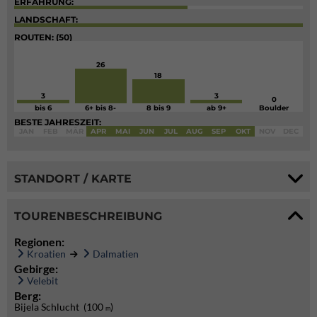
ERFAHRUNG:
LANDSCHAFT:
ROUTEN: (50)
26
18
3
3
0
bis 6
6+ bis 8-
8 bis 9
ab 9+
Boulder
BESTE JAHRESZEIT:
JAN
FEB
MÄR
APR
MAI
JUN
JUL
AUG
SEP
OKT
NOV
DEC
STANDORT / KARTE
TOURENBESCHREIBUNG
Regionen:
Kroatien
Dalmatien
Gebirge:
Velebit
Berg:
Bijela Schlucht (100
)
m