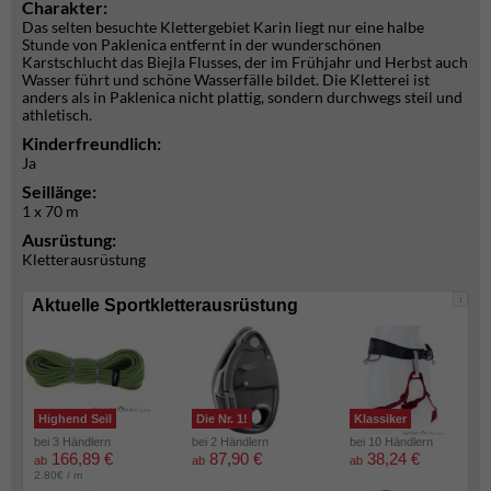
Charakter:
Das selten besuchte Klettergebiet Karin liegt nur eine halbe
Stunde von Paklenica entfernt in der wunderschönen
Karstschlucht das Biejla Flusses, der im Frühjahr und Herbst auch
Wasser führt und schöne Wasserfälle bildet. Die Kletterei ist
anders als in Paklenica nicht plattig, sondern durchwegs steil und
athletisch.
Kinderfreundlich:
Ja
Seillänge:
1 x 70 m
Ausrüstung:
Kletterausrüstung
i
Aktuelle Sportkletterausrüstung
Highend Seil
Die Nr. 1!
Klassiker
bei 3 Händlern
bei 2 Händlern
bei 10 Händlern
166,89 €
87,90 €
38,24 €
ab
ab
ab
2.80€ / m