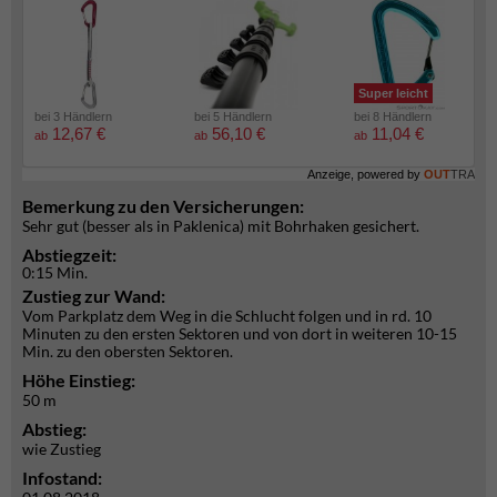
Super leicht
bei 3 Händlern
bei 5 Händlern
bei 8 Händlern
12,67 €
56,10 €
11,04 €
ab
ab
ab
Anzeige, powered by
OUT
TRA
Bemerkung zu den Versicherungen:
Sehr gut (besser als in Paklenica) mit Bohrhaken gesichert.
Abstiegzeit:
0:15 Min.
Zustieg zur Wand:
Vom Parkplatz dem Weg in die Schlucht folgen und in rd. 10
Minuten zu den ersten Sektoren und von dort in weiteren 10-15
Min. zu den obersten Sektoren.
Höhe Einstieg:
50 m
Abstieg:
wie Zustieg
Infostand: