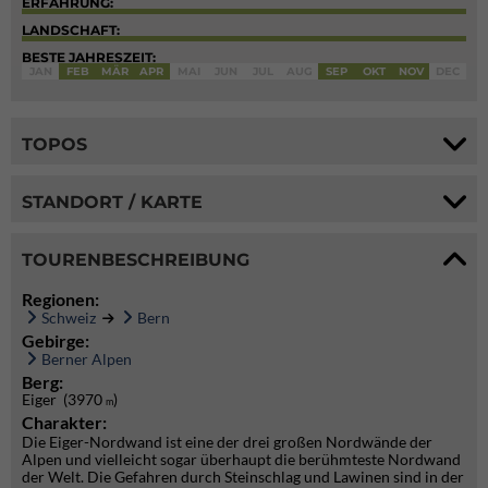
ERFAHRUNG:
LANDSCHAFT:
BESTE JAHRESZEIT:
JAN
FEB
MÄR
APR
MAI
JUN
JUL
AUG
SEP
OKT
NOV
DEC
TOPOS
STANDORT / KARTE
TOURENBESCHREIBUNG
Regionen:
Schweiz
Bern
Gebirge:
Berner Alpen
Berg:
Eiger (3970
)
m
Charakter:
Die Eiger-Nordwand ist eine der drei großen Nordwände der
Alpen und vielleicht sogar überhaupt die berühmteste Nordwand
der Welt. Die Gefahren durch Steinschlag und Lawinen sind in der