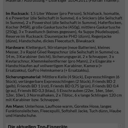
Material / Ausrüstung – Liste Eiger 10.04.2011 (Florian Thamer):
Im Rucksack:
1,5 Liter Wasser (pro Person), Schlafsack, Isomatte,
6 x Powerbar (die Seilschaft in Summe), 6 x Snickers (die Seilschaft
in Summe), 2 x Powershot (die Seilschaft in Summe), Haferflocken,
Kocher (MSR), große Gaskartusche (450g), mittlere Gaskartusche
(250g), 3 x Travellunch (keines gegessen), 4x Suppe (Nudelsuppe).
Reserve im Rucksack: Daunenjacke PHD (dünn), Regenjacke
(dünn), Handschuhe, dickes Fleecetuch, Biwaksack
Hardware:
Klettergurt, Stirnlampe (neue Batterien), kleines
Messer, 3 x Rapid Glied Reepschnur (die Seilschaft in Summe) ca.
14 m, 3 Karabiner (leicht), Sicherungsgerät, 2 x Schnapper, 3 x
Kevlarschnur, Klemmkeilentferner (pro Mann), 2 x Eisgeräte +
Handschlaufen auf vollwertigem Karabiner, Kamera (+
Ersatzakku), GoPro Helmkamera (+ Ersatzakku).
Sicherungsmaterial:
Mittlere Keile (4 Stück), Expressschlingen (6
Stück), verlängerbare Expressschlingen (2 Stück), Friends BD 2
(gelb), Friends BD 1 (rot), Friends BD 0,75 (grün), Friends BD 0,4
(grau), Friends BD 0,3 (blau), 5 Eisschrauben (22er, 16er, 16er,
12er, 10er), 3 Normalhaken, 2 x Tibloc, 6 x lange Schlingen 120 cm
mit Karabiner bzw. Schnapper.
Am Mann:
Unterhose, Laufhose warm, Goretex Hose, langes
Funktionsleibchen, Fleecepulli, Softshell Jacke, Tuch dünn, Haube
und Handschuhe.
i
Die aktuellen Top-Eisgeräte