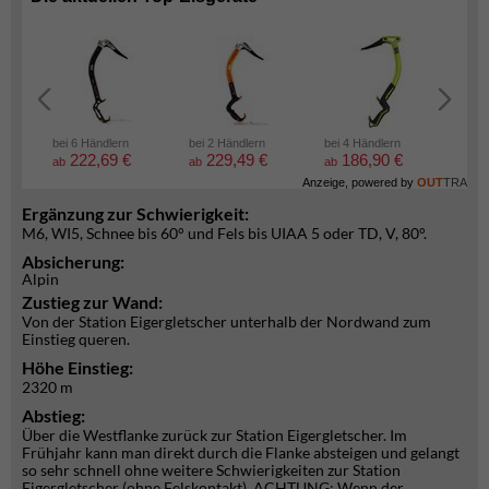
bei 6 Händlern
bei 2 Händlern
bei 4 Händlern
bei 2
222,69 €
229,49 €
186,90 €
5
ab
ab
ab
ab
Anzeige, powered by
OUT
TRA
Ergänzung zur Schwierigkeit:
M6, WI5, Schnee bis 60° und Fels bis UIAA 5 oder TD, V, 80°.
Absicherung:
Alpin
Zustieg zur Wand:
Von der Station Eigergletscher unterhalb der Nordwand zum
Einstieg queren.
Höhe Einstieg:
2320 m
Abstieg:
Über die Westflanke zurück zur Station Eigergletscher. Im
Frühjahr kann man direkt durch die Flanke absteigen und gelangt
so sehr schnell ohne weitere Schwierigkeiten zur Station
Eigergletscher (ohne Felskontakt). ACHTUNG: Wenn der