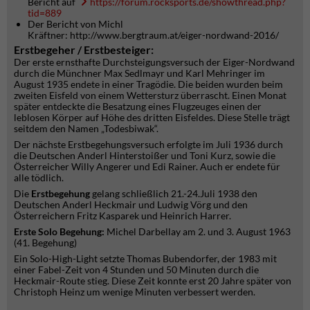
Bericht auf
https://forum.rocksports.de/showthread.php?
tid=889
Der Bericht von Michl
Kräftner: http://www.bergtraum.at/eiger-nordwand-2016/
Erstbegeher / Erstbesteiger:
Der erste ernsthafte Durchsteigungsversuch der Eiger-Nordwand
durch die Münchner Max Sedlmayr und Karl Mehringer im
August 1935 endete in einer Tragödie. Die beiden wurden beim
zweiten Eisfeld von einem Wettersturz überrascht. Einen Monat
später entdeckte die Besatzung eines Flugzeuges einen der
leblosen Körper auf Höhe des dritten Eisfeldes. Diese Stelle trägt
seitdem den Namen „Todesbiwak“.
Der nächste Erstbegehungsversuch erfolgte im Juli 1936 durch
die Deutschen Anderl Hinterstoißer und Toni Kurz, sowie die
Österreicher Willy Angerer und Edi Rainer. Auch er endete für
alle tödlich.
Die
Erstbegehung
gelang schließlich 21.-24.Juli 1938 den
Deutschen Anderl Heckmair und Ludwig Vörg und den
Österreichern Fritz Kasparek und Heinrich Harrer.
Erste Solo Begehung:
Michel Darbellay am 2. und 3. August 1963
(41. Begehung)
Ein Solo-High-Light setzte Thomas Bubendorfer, der 1983 mit
einer Fabel-Zeit von 4 Stunden und 50 Minuten durch die
Heckmair-Route stieg. Diese Zeit konnte erst 20 Jahre später von
Christoph Heinz um wenige Minuten verbessert werden.