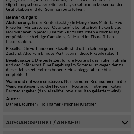
Gipfelhang schon apere Stellen hat, so sollte man besser auf dem
Grat bleiben und der Sommerroute folgen!
Bemerkungen:
Absicherung:
In der Route steckt jede Menge fixes Material - von
Fixseilen (Hinterstoisser Quergang) über alte Bohrhaken bis zu
Normalhaken in jeder Qualität. Zur zusätzlichen Absicherung
empfehlen sich einige Camalots, Keile und im Eis natürlich
Eisschrauben.
Fixseile:
Die vorhandenen Fixseile sind oft in keinem guten
Zustand. Also kein blindes Vertrauen in diese Fixseile setzen!
Begehungszeit:
Die beste Zeit für die Route ist das frühe Frühjahr
und der Spätherbst. Eine Begehung im Sommer ist wegen der zu
dieser Jahreszeit extrem hohen Steinschlaggefahr nicht zu
empfehlen!
Wann und mit wem einsteigen:
Nur bei guten Bedingungen in die
Wand einsteigen und die Heckmair-Route nur mit einem guten
Partner angehen (da viel seilfrei bzw. simultan geklettert wird
)
!
Autor:
Daniel Ladurner / Flo Thamer / Michael Kräftner
AUSGANGSPUNKT / ANFAHRT