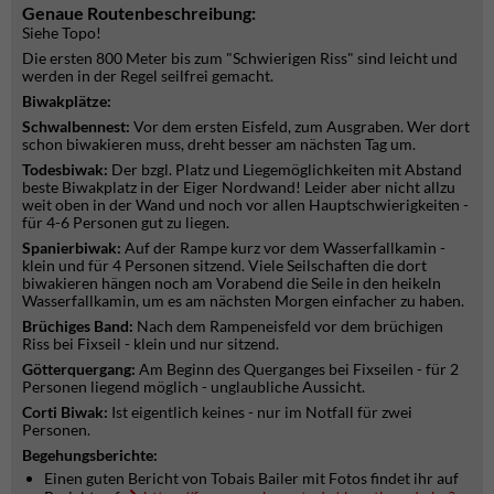
Genaue Routenbeschreibung:
Siehe Topo!
Die ersten 800 Meter bis zum "Schwierigen Riss" sind leicht und
werden in der Regel seilfrei gemacht.
Biwakplätze:
Schwalbennest:
Vor dem ersten Eisfeld, zum Ausgraben. Wer dort
schon biwakieren muss, dreht besser am nächsten Tag um.
Todesbiwak:
Der bzgl. Platz und Liegemöglichkeiten mit Abstand
beste Biwakplatz in der Eiger Nordwand! Leider aber nicht allzu
weit oben in der Wand und noch vor allen Hauptschwierigkeiten -
für 4-6 Personen gut zu liegen.
Spanierbiwak:
Auf der Rampe kurz vor dem Wasserfallkamin -
klein und für 4 Personen sitzend. Viele Seilschaften die dort
biwakieren hängen noch am Vorabend die Seile in den heikeln
Wasserfallkamin, um es am nächsten Morgen einfacher zu haben.
Brüchiges Band:
Nach dem Rampeneisfeld vor dem brüchigen
Riss bei Fixseil - klein und nur sitzend.
Götterquergang:
Am Beginn des Querganges bei Fixseilen - für 2
Personen liegend möglich - unglaubliche Aussicht.
Corti Biwak:
Ist eigentlich keines - nur im Notfall für zwei
Personen.
Begehungsberichte:
Einen guten Bericht von Tobais Bailer mit Fotos findet ihr auf