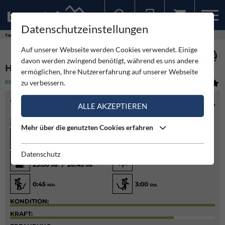
Datenschutzeinstellungen
Sollten Sie bereits ein Konto für unsere App haben, können Sie sich mit diesen Daten auch hier anmelden.
Touren
Eisklettern
Heckmair-Route Eiger Nordwand
Auf unserer Webseite werden Cookies verwendet. Einige
davon werden zwingend benötigt, während es uns andere
HECKMAIR-ROUTE EIGER NORDWAND
ermöglichen, Ihre Nutzererfahrung auf unserer Webseite
zu verbessern.
EISKLETTERN
(2)
MITTEL
TOURENINFO
ALLE AKZEPTIEREN
Mehr über die genutzten Cookies erfahren
Diff.
60° / M6 / WI5 / 5
2320
m
Datenschutz
3500
/ 1800
m
Hm
Nord
23:00
/ 26:45
Std.
Std.
0:45
3:00
Min.
Std.
KONDITION:
KRAFT: