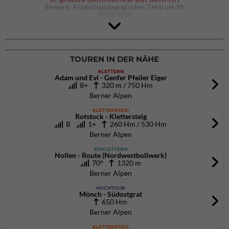
Ithwerk- Erlebnispädagogisches Zentrum Ith
29.08.2026
4Blocs KIDS 2026
DAV Kletter- & Boulderzentrum München Süd (Thalkirchen)
26.09.2026
TOUREN IN DER NÄHE
KLETTERN
Adam und Evi - Genfer Pfeiler Eiger
8+
320 m / 750 Hm
Berner Alpen
KLETTERSTEIG
Rotstock - Klettersteig
B
1+
260 Hm / 530 Hm
Berner Alpen
EISKLETTERN
Nollen - Route (Nordwestbollwerk)
70°
1320 m
Berner Alpen
HOCHTOUR
Mönch - Südostgrat
650 Hm
Berner Alpen
KLETTERSTEIG