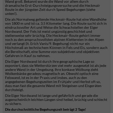
Wand groß. Bekannt wurde die Wand vor allem durch
dramatische Erst-Durchsteigungsversuche und die Heckmair
Route in der jüngsten Zeit durch Speed Begehungen (siehe
unten!).
Die als Normalweg geltende Heckmair-Route hat eine Wandhöhe
von 1800 m und ist ca. 3,5 Kilometer lang. Die Route sucht sich in
eindrucksvoller Art und Weise die Schwachstellen der Eiger
Nordwand. Der Fels ist meist ungünstig geschichtet und
stellenweise sehr brüchig. Die Heckmair-Route gehört immer
noch zu den anspruchsvollsten alpinen Klettereien in den Alpen
und verlangt (lt. Erich Vanis/9. Begehung) nicht nur ein
Höchstmaß an technischem Können in Fels und Eis, sondern auch
die Bereitschaft, eine Summe von subjektiven und objektiven
Gefahren in Kauf zu nehmen.
Die Eiger Nordwand ist durch ihre geographische Lage so
exponiert, dass sie Wetterstürzen viel mehr ausgesetzt ist als jede
andere Wand in der Umgebung. Ihre konkave Wölbung zieht
Wolkenbänke geradezu magnetisch an. Obwohl optisch eine
Felswand, ist es in der Praxis und insbes. auch zu den
angegebenen Begehungszeiten im Frühjahr und Herbst oft so,
dass man fast die gesamte Wand mit Steigeisen und Eisgeräten
durchsteigt.
Die Eiger Nordwand ist lange und gefährlich und gerade die
augenscheinlich leichten Längen sind heikel, brüchig und schlecht
zu sichern.
Die durchschnittliche Begehungszeit beträgt 2 Tage!