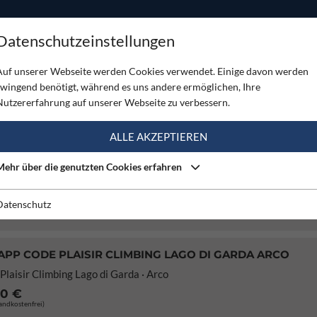
ODUKTE
TOUREN
SERVICE
SHOP
MAGAZINE
Datenschutzeinstellungen
Auf unserer Webseite werden Cookies verwendet. Einige davon werden
zwingend benötigt, während es uns andere ermöglichen, Ihre
Nutzererfahrung auf unserer Webseite zu verbessern.
ALLE AKZEPTIEREN
CLIMBING LAGO DI GARDA · ARCO + TOUREN-APP
ssklettertouren von 4 bis 7- / Beautiful multi-pitch routes from 4a 
Mehr über die genutzten Cookies erfahren
95 €
sandkostenfrei)
Datenschutz
PP CODE PLAISIR CLIMBING LAGO DI GARDA ARCO
Plaisir Climbing Lago di Garda · Arco
70 €
sandkostenfrei)