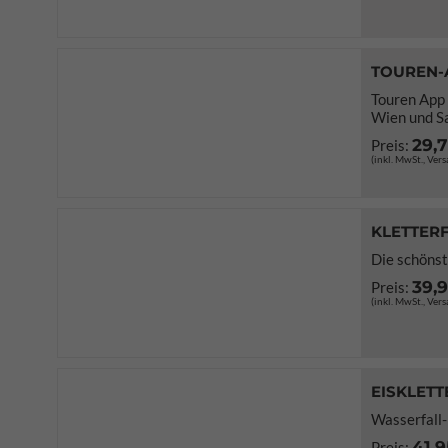
TOUREN-
Touren App
Wien und S
29,
Preis:
(inkl. MwSt., Ver
KLETTERF
Die schönst
39,
Preis:
(inkl. MwSt., Ver
EISKLETT
Wasserfall-
41,9
Preis: