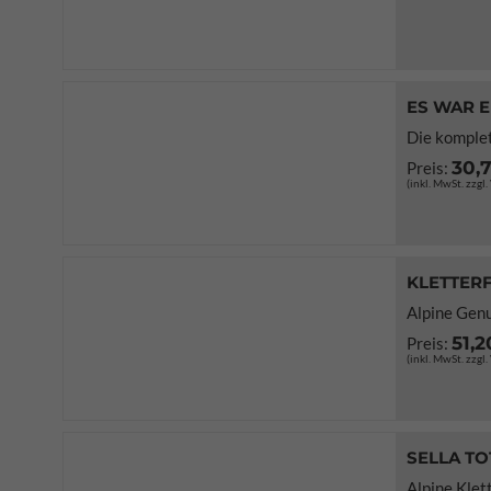
ES WAR 
Die komplet
30,
Preis:
(inkl. MwSt. zzgl
KLETTERF
Alpine Genu
51,2
Preis:
(inkl. MwSt. zzgl
SELLA TO
Alpine Klet