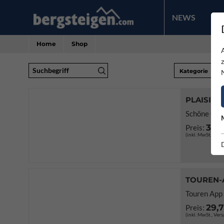
NEWS
PR
Home
Shop
Suchbegriff
Kategorie
PLAISIR 
Schöne Genu
34,
Preis:
(inkl. MwSt., Ver
TOUREN-A
Touren App 
29,
Preis:
(inkl. MwSt., Ver