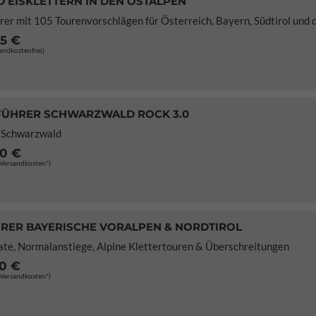
D EISKLETTERN IN DEN OSTALPEN
er mit 105 Tourenvorschlägen für Österreich, Bayern, Südtirol und 
95 €
sandkostenfrei)
FÜHRER SCHWARZWALD ROCK 3.0
m Schwarzwald
80 €
. Versandkosten*)
RER BAYERISCHE VORALPEN & NORDTIROL
ate, Normalanstiege, Alpine Klettertouren & Überschreitungen
50 €
. Versandkosten*)