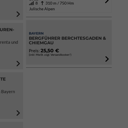
8
310 m / 750 Hm
Julische Alpen
OUREN-
BAYERN
BERGFÜHRER BERCHTESGADEN &
Brenta und
CHIEMGAU
25,50 €
Preis:
(inkl. MwSt. zzgl. Versandkosten*)
8TE
n Bayern