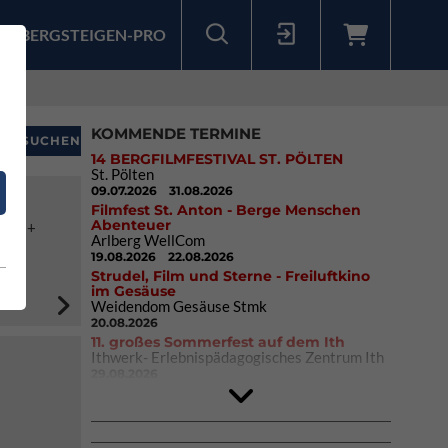
BERGSTEIGEN-PRO
Sollten Sie bereits ein Konto für unsere App haben, können Sie sich mit diesen Daten auch hier anmelden.
KOMMENDE TERMINE
14 BERGFILMFESTIVAL ST. PÖLTEN
St. Pölten
09.07.2026
31.08.2026
Filmfest St. Anton - Berge Menschen
Abenteuer
to 6a+
Arlberg WellCom
19.08.2026
22.08.2026
Strudel, Film und Sterne - Freiluftkino
im Gesäuse
Weidendom Gesäuse Stmk
20.08.2026
11. großes Sommerfest auf dem Ith
Ithwerk- Erlebnispädagogisches Zentrum Ith
29.08.2026
4Blocs KIDS 2026
DAV Kletter- & Boulderzentrum München
Süd (Thalkirchen)
26.09.2026