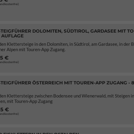
sandkostenfrei)
TEIGFÜHRER DOLOMITEN, SÜDTIROL, GARDASEE MIT T
E AUFLAGE
den Klettersteige in den Dolomiten, in Südtirol, am Gardasee, in der 
ner Alpen mit Touren-App Zugang.
95 €
sandkostenfrei)
TEIGFÜHRER ÖSTERREICH MIT TOUREN-APP ZUGANG - 
den Klettersteige zwischen Bodensee und Wienerwald, mit Steigen i
ien, mit Touren-App Zugang
95 €
sandkostenfrei)