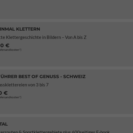
EINMAL KLETTERN
te Klettergeschichte in Bildern – Von A bis Z
70 €
. Versandkosten*)
ÜHRER BEST OF GENUSS - SCHWEIZ
ssklettereien von 3 bis 7
0 €
. Versandkosten*)
TAL
terrouten & Sportklettergebiete plus 600seitiges E-book