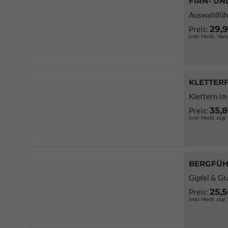
FIRN- UN
Auswahlführ
29,
Preis:
(inkl. MwSt., Ver
KLETTER
Klettern i
35,
Preis:
(inkl. MwSt. zzgl
BERGFÜH
Gipfel & Gr
25,
Preis:
(inkl. MwSt. zzgl