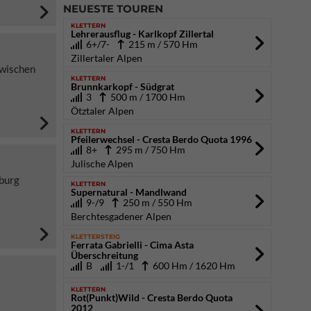
NEUESTE TOUREN
KLETTERN
Lehrerausflug - Karlkopf Zillertal
6+/7-
215 m / 570 Hm
Zillertaler Alpen
zwischen
KLETTERN
Brunnkarkopf - Südgrat
3
500 m / 1700 Hm
Ötztaler Alpen
KLETTERN
Pfeilerwechsel - Cresta Berdo Quota 1996
8+
295 m / 750 Hm
Julische Alpen
burg
KLETTERN
Supernatural - Mandlwand
9-/9
250 m / 550 Hm
Berchtesgadener Alpen
KLETTERSTEIG
Ferrata Gabrielli - Cima Asta
Überschreitung
B
1-/1
600 Hm / 1620 Hm
KLETTERN
Rot(Punkt)Wild - Cresta Berdo Quota
2012