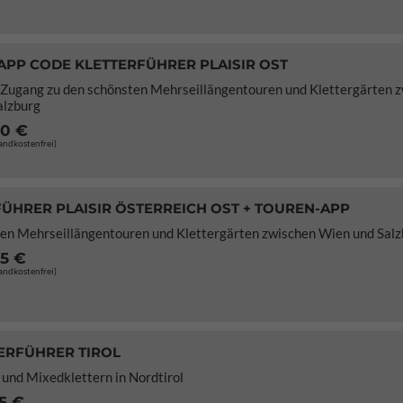
APP CODE KLETTERFÜHRER PLAISIR OST
 Zugang zu den schönsten Mehrseillängentouren und Klettergärten 
alzburg
70 €
sandkostenfrei)
ÜHRER PLAISIR ÖSTERREICH OST + TOUREN-APP
en Mehrseillängentouren und Klettergärten zwischen Wien und Salz
95 €
sandkostenfrei)
ERFÜHRER TIROL
 und Mixedklettern in Nordtirol
5 €