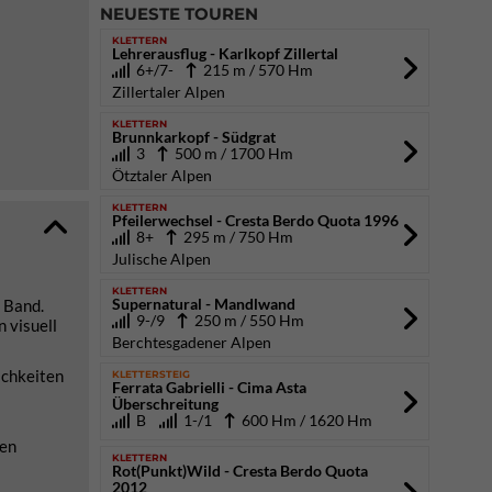
NEUESTE TOUREN
KLETTERN
Lehrerausflug - Karlkopf Zillertal
6+/7-
215 m / 570 Hm
Zillertaler Alpen
KLETTERN
Brunnkarkopf - Südgrat
3
500 m / 1700 Hm
Ötztaler Alpen
KLETTERN
Pfeilerwechsel - Cresta Berdo Quota 1996
8+
295 m / 750 Hm
Julische Alpen
KLETTERN
Supernatural - Mandlwand
 Band.
9-/9
250 m / 550 Hm
 visuell
Berchtesgadener Alpen
ichkeiten
KLETTERSTEIG
Ferrata Gabrielli - Cima Asta
Überschreitung
B
1-/1
600 Hm / 1620 Hm
den
KLETTERN
Rot(Punkt)Wild - Cresta Berdo Quota
2012