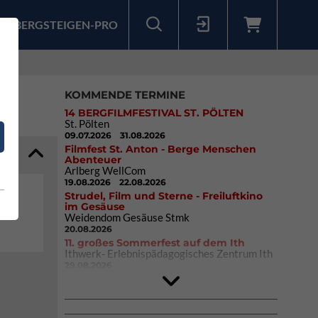
BERGSTEIGEN-PRO
Sollten Sie bereits ein Konto für unsere App haben, können Sie sich mit diesen Daten auch hier anmelden.
KOMMENDE TERMINE
14 BERGFILMFESTIVAL ST. PÖLTEN
St. Pölten
09.07.2026
31.08.2026
Filmfest St. Anton - Berge Menschen
Abenteuer
Arlberg WellCom
19.08.2026
22.08.2026
Strudel, Film und Sterne - Freiluftkino
im Gesäuse
Weidendom Gesäuse Stmk
20.08.2026
11. großes Sommerfest auf dem Ith
Ithwerk- Erlebnispädagogisches Zentrum Ith
29.08.2026
4Blocs KIDS 2026
DAV Kletter- & Boulderzentrum München
Süd (Thalkirchen)
26.09.2026