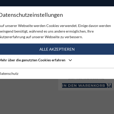
ODUKTE
TOUREN
SERVICE
SHOP
MAGAZINE
Datenschutzeinstellungen
Auf unserer Webseite werden Cookies verwendet. Einige davon werden
zwingend benötigt, während es uns andere ermöglichen, Ihre
OST
Nutzererfahrung auf unserer Webseite zu verbessern.
ALLE AKZEPTIEREN
Mehr über die genutzten Cookies erfahren
Datenschutz
29,90 €
Preis:
(inkl. MwSt., Versandkostenfrei)
IN DEN WARENKORB