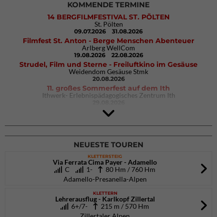
KOMMENDE TERMINE
14 BERGFILMFESTIVAL ST. PÖLTEN
St. Pölten
09.07.2026
31.08.2026
Filmfest St. Anton - Berge Menschen Abenteuer
Arlberg WellCom
19.08.2026
22.08.2026
Strudel, Film und Sterne - Freiluftkino im Gesäuse
Weidendom Gesäuse Stmk
20.08.2026
11. großes Sommerfest auf dem Ith
Ithwerk- Erlebnispädagogisches Zentrum Ith
29.08.2026
4Blocs KIDS 2026
DAV Kletter- & Boulderzentrum München Süd (Thalkirchen)
26.09.2026
NEUESTE TOUREN
KLETTERSTEIG
Via Ferrata Cima Payer - Adamello
C
1-
80 Hm / 760 Hm
Adamello-Presanella-Alpen
KLETTERN
Lehrerausflug - Karlkopf Zillertal
6+/7-
215 m / 570 Hm
Zillertaler Alpen