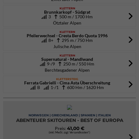
KLETTERN
Brunnkarkopf - Südgrat
3
500 m / 1700 Hm
Ötztaler Alpen
KLETTERN
Pfeilerwechsel - Cresta Berdo Quota 1996
8+
295 m / 750 Hm
Julische Alpen
KLETTERN
Supernatural - Mandlwand
9-/9
250 m / 550 Hm
Berchtesgadener Alpen
KLETTERSTEIG
Ferrata Gabrielli - Cima Asta Überschreitung
B
1-/1
600 Hm / 1620 Hm
NORWEGEN | GRIECHENLAND | SPANIEN | ITALIEN
ABENTEUER SKITOUREN - BEST OF EUROPA
41,00 €
Preis:
(inkl. MwSt. zzgl. Versandkosten*)