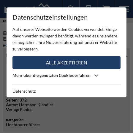
Datenschutzeinstellungen
Sollten Sie bereits ein Konto für unsere App haben, können Sie sich mit diesen Daten auch hier anmelden.
Shop
Auf unserer Webseite werden Cookies verwendet. Einige
BERGFÜHRER ANDEN - ALLE 6000ER AUF
davon werden zwingend benötigt, während es uns andere
EINEN BLICK
ermöglichen, Ihre Nutzererfahrung auf unserer Webseite
HOCHTOURENFÜHRER
zu verbessern.
PRODUKTINFO
ALLE AKZEPTIEREN
Mehr über die genutzten Cookies erfahren
30,70 €
Preis:
(inkl. MwSt. zzgl. Versandkosten*)
IN DEN WARENKORB
Datenschutz
Seiten:
372
Autor:
Hermann Kiendler
Verlag:
Panico
Kategorien:
Hochtourenführer