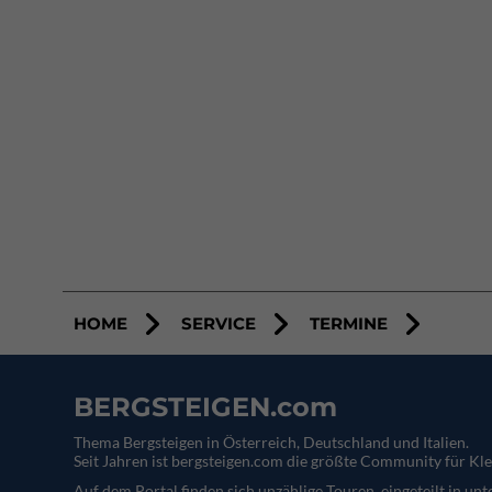
HOME
SERVICE
TERMINE
BERGSTEIGEN.com
Thema Bergsteigen in Österreich, Deutschland und Italien.
Seit Jahren ist bergsteigen.com die größte Community für Kle
Auf dem Portal finden sich unzählige Touren, eingeteilt in un