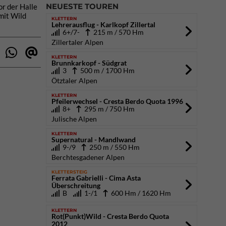
NEUESTE TOUREN
r der Halle
mit Wild
KLETTERN
Lehrerausflug - Karlkopf Zillertal
6+/7-
215 m / 570 Hm
Zillertaler Alpen
KLETTERN
Brunnkarkopf - Südgrat
3
500 m / 1700 Hm
Ötztaler Alpen
KLETTERN
Pfeilerwechsel - Cresta Berdo Quota 1996
8+
295 m / 750 Hm
Julische Alpen
KLETTERN
Supernatural - Mandlwand
9-/9
250 m / 550 Hm
Berchtesgadener Alpen
KLETTERSTEIG
Ferrata Gabrielli - Cima Asta
Überschreitung
B
1-/1
600 Hm / 1620 Hm
KLETTERN
Rot(Punkt)Wild - Cresta Berdo Quota
2012