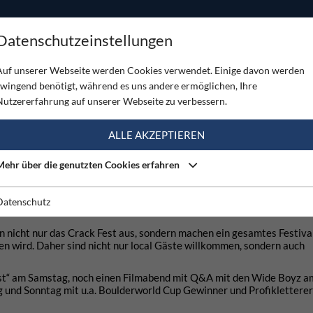
ODUKTE
TOUREN
SERVICE
SHOP
MAGAZINE
Datenschutzeinstellungen
val
Auf unserer Webseite werden Cookies verwendet. Einige davon werden
zwingend benötigt, während es uns andere ermöglichen, Ihre
Nutzererfahrung auf unserer Webseite zu verbessern.
ALLE AKZEPTIEREN
L
Mehr über die genutzten Cookies erfahren
Datenschutz
 nicht nur das Crack Fest aus, sondern machen ein gesamtes Festiva
 wird. Daher sind nicht nur local Gäste willkommen, sondern auch
t“ am Samstag, noch einen Filmabend mit Q&A mit den Wide Boyz am
und Sonntag mit u.a. Boulderworld Cup Gewinner und Profikletterer