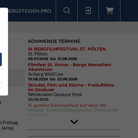
BERGSTEIGEN-PRO
Sollten Sie bereits ein Konto für unsere App haben, können Sie sich mit diesen Daten auch hier anmelden.
KOMMENDE TERMINE
14 BERGFILMFESTIVAL ST. PÖLTEN
St. Pölten
09.07.2026
bis 31.08.2026
Filmfest St. Anton - Berge Menschen
Abenteuer
Arlberg WellCom
19.08.2026
bis 22.08.2026
Strudel, Film und Sterne - Freiluftkino
im Gesäuse
Weidendom Gesäuse Stmk
20.08.2026
l
11. großes Sommerfest auf dem Ith
Ithwerk- Erlebnispädagogisches Zentrum Ith
29.08.2026
4Blocs KIDS 2026
 Freitag,
DAV Kletter- & Boulderzentrum München
 Jernej
Süd (Thalkirchen)
26.09.2026