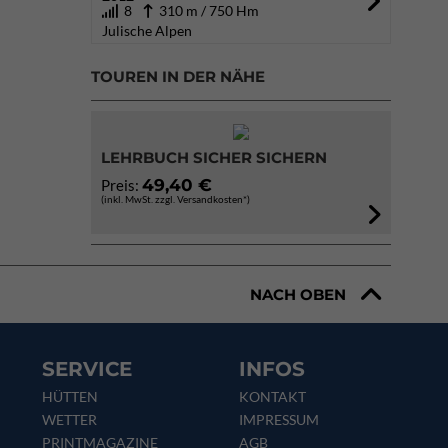
8
310 m / 750 Hm
Julische Alpen
TOUREN IN DER NÄHE
LEHRBUCH SICHER SICHERN
49,40 €
Preis:
(inkl. MwSt. zzgl. Versandkosten*)
NACH OBEN
SERVICE
INFOS
HÜTTEN
KONTAKT
WETTER
IMPRESSUM
PRINTMAGAZINE
AGB