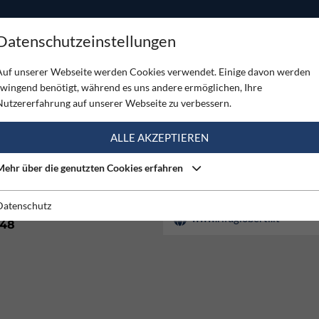
ODUKTE
TOUREN
SERVICE
SHOP
MAGAZINE
Datenschutzeinstellungen
 Popera
Auf unserer Webseite werden Cookies verwendet. Einige davon werden
zwingend benötigt, während es uns andere ermöglichen, Ihre
L POPERA
Nutzererfahrung auf unserer Webseite zu verbessern.
ALLE AKZEPTIEREN
Mehr über die genutzten Cookies erfahren
Ja, 8 Betten
+39 0435 67155
Datenschutz
www.rifugioberti.it
48