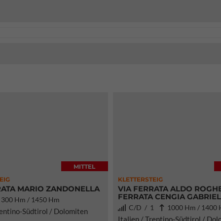
MITTEL
EIG
KLETTERSTEIG
RATA MARIO ZANDONELLA
VIA FERRATA ALDO ROGHEL
FERRATA CENGIA GABRIE
300 Hm / 1450 Hm
C/D / 1
1000 Hm / 1400
rentino-Südtirol / Dolomiten
Italien / Trentino-Südtirol / Do