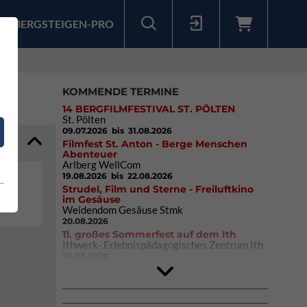
BERGSTEIGEN-PRO
Sollten Sie bereits ein Konto für unsere App haben, können Sie sich mit diesen Daten auch hier anmelden.
KOMMENDE TERMINE
14 BERGFILMFESTIVAL ST. PÖLTEN
St. Pölten
09.07.2026
bis 31.08.2026
Filmfest St. Anton - Berge Menschen
Abenteuer
Arlberg WellCom
19.08.2026
bis 22.08.2026
Strudel, Film und Sterne - Freiluftkino
im Gesäuse
Weidendom Gesäuse Stmk
20.08.2026
11. großes Sommerfest auf dem Ith
Ithwerk- Erlebnispädagogisches Zentrum Ith
29.08.2026
Rock Master Arco
Arco (IT)
02.10.2026
bis 04.10.2026