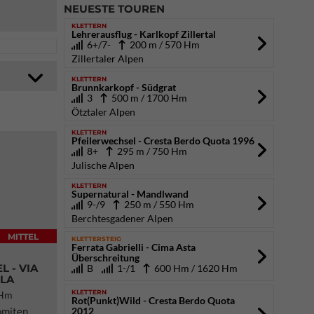
NEUESTE TOUREN
KLETTERN
Lehrerausflug - Karlkopf Zillertal
6+/7-
200 m / 570 Hm
Zillertaler Alpen
KLETTERN
Brunnkarkopf - Südgrat
3
500 m / 1700 Hm
Ötztaler Alpen
KLETTERN
Pfeilerwechsel - Cresta Berdo Quota 1996
8+
295 m / 750 Hm
Julische Alpen
KLETTERN
Supernatural - Mandlwand
9-/9
250 m / 550 Hm
Berchtesgadener Alpen
MITTEL
KLETTERSTEIG
Ferrata Gabrielli - Cima Asta
Überschreitung
 - VIA
B
1-/1
600 Hm / 1620 Hm
LLA
KLETTERN
 Hm
Rot(Punkt)Wild - Cresta Berdo Quota
lomiten
2012