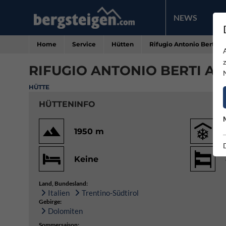
NEWS
PR
Home
Service
Hütten
Rifugio Antonio Berti al
RIFUGIO ANTONIO BERTI A
HÜTTE
HÜTTENINFO
1950 m
Keine
Land, Bundesland:
Italien
Trentino-Südtirol
Gebirge:
Dolomiten
Sommersaison: